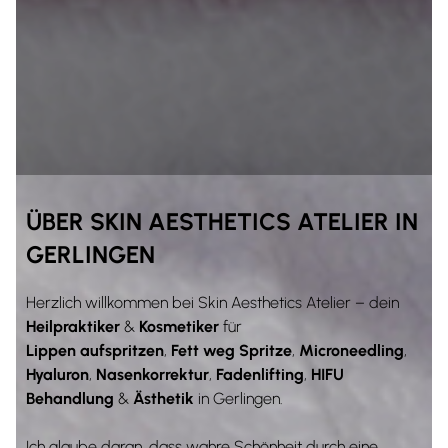
ÜBER SKIN AESTHETICS ATELIER IN
GERLINGEN
Herzlich willkommen bei Skin Aesthetics Atelier – dein
Heilpraktiker
&
Kosmetiker
für
Lippen aufspritzen
,
Fett weg Spritze
,
Microneedling
,
Hyaluron
,
Nasenkorrektur
,
Fadenlifting
,
HIFU
Behandlung
&
Ästhetik
in Gerlingen.
Ich glaube daran, dass wahre Schönheit durch eine