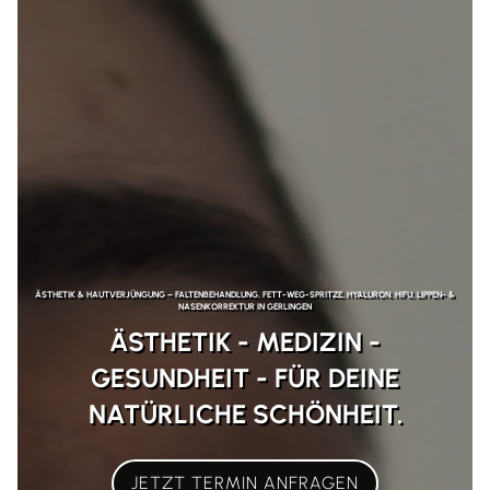
ÄSTHETIK & HAUTVERJÜNGUNG – FALTENBEHANDLUNG, FETT-WEG-SPRITZE, HYALURON, HIFU, LIPPEN- &
NASENKORREKTUR IN GERLINGEN
ÄSTHETIK - MEDIZIN -
GESUNDHEIT - FÜR DEINE
NATÜRLICHE SCHÖNHEIT.
JETZT TERMIN ANFRAGEN